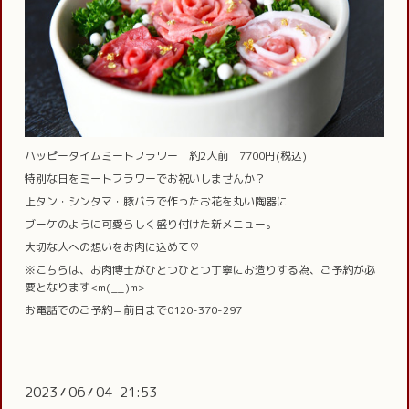
ハッピータイムミートフラワー 約2人前 7700円(税込)
特別な日をミートフラワーでお祝いしませんか？
上タン・シンタマ・豚バラで作ったお花を丸い陶器に
ブーケのように可愛らしく盛り付けた新メニュー。
大切な人への想いをお肉に込めて♡
※こちらは、お肉博士がひとつひとつ丁寧にお造りする為、ご予約が必
要となります<m(__)m>
お電話でのご予約＝前日まで0120-370-297
2023
06
04 21:53
/
/