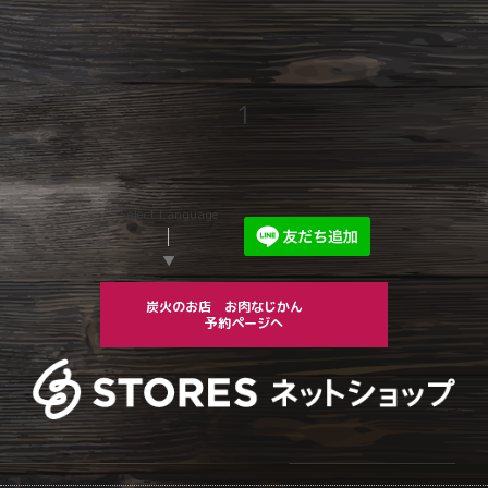
1
Select Language
▼
炭火のお店 お肉なじかん
予約ページへ