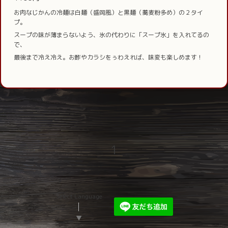
お肉なじかんの冷麺は白麺（盛岡風）と黒麺（蕎麦粉多め）の２タイ
プ。
スープの味が薄まらないよう、氷の代わりに「スープ氷」を入れてるの
で、
最後まで冷え冷え。お酢やカラシをぅわえれば、味変も楽しめます！
1
Select Language
▼