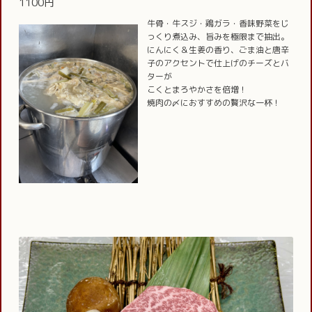
1100円
牛骨・牛スジ・鶏ガラ・香味野菜をじ
っくり煮込み、旨みを極限まで抽出。
にんにく＆生姜の香り、ごま油と唐辛
子のアクセントで仕上げのチーズとバ
ターが
こくとまろやかさを倍増！
焼肉の〆におすすめの贅沢な一杯！