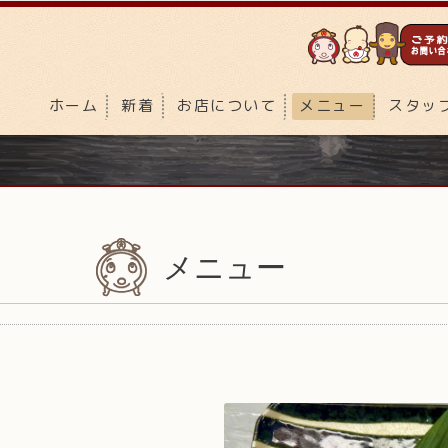
ホーム
新着
お店について
メニュー
スタッ
メニュー